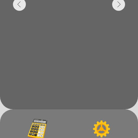
Калькулятор
Инструмент для
усилия гибки
пробивных прессов
Инструмент для
Декларация о
гибочных прессов
соответствии
Сталь-Пресс
Металлообрабатывающее
оборудование
Контакты:
+7-987-838-50-51